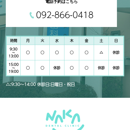
電話予約はこちら
092-866-0418
時間
月
火
水
木
金
土
日
9:30
~
◯
◯
◯
◯
◯
△
休診
13:00
15:00
~
◯
◯
休診
◯
◯
休診
休診
19:00
△:9:30～14:00 休診日:日曜日・祝日