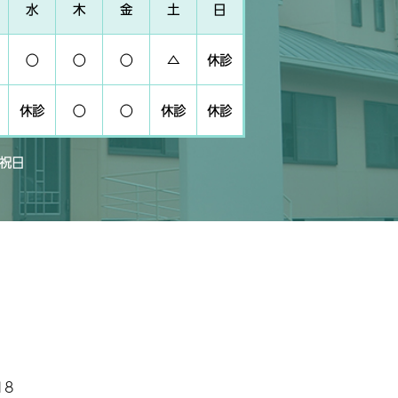
水
木
金
土
日
◯
◯
◯
△
休診
休診
◯
◯
休診
休診
・祝日
18